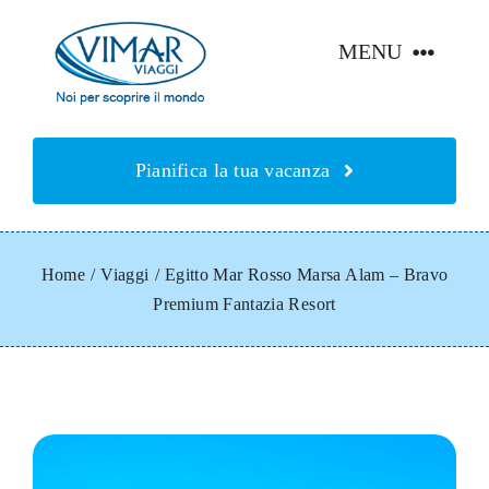
Salta
al
MENU
contenuto
Home
Pianifica la tua vacanza
Chi siamo
Home
/
Viaggi
/
Egitto Mar Rosso Marsa Alam – Bravo
Viaggi e vacanze
Premium Fantazia Resort
Contatti