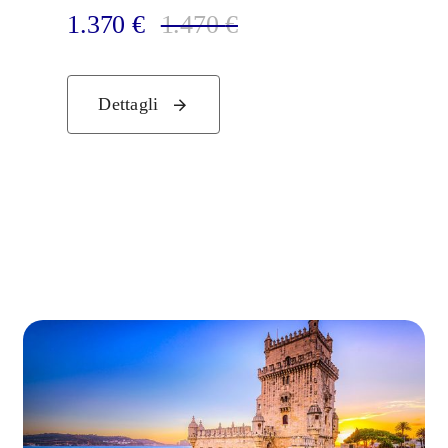
1.370
€
1.470
€
Dettagli