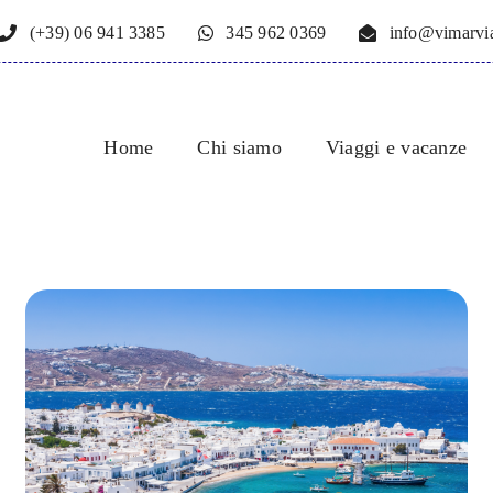
(+39) 06 941 3385
345 962 0369
info@vimarvia
Home
Chi siamo
Viaggi e vacanze