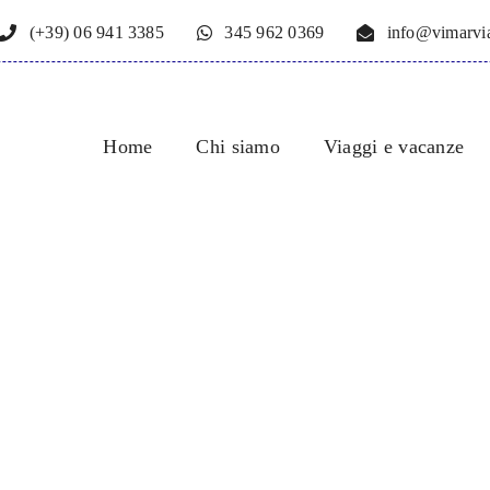
(+39) 06 941 3385
345 962 0369
info@vimarvia
Home
Chi siamo
Viaggi e vacanze