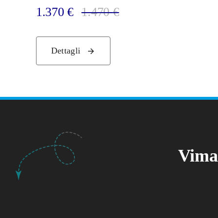
1.370
€
1.470
€
Dettagli
Vimar