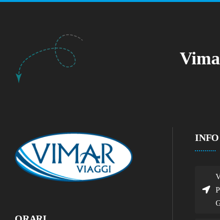
Vimar
INFO
V
P
G
ORARI