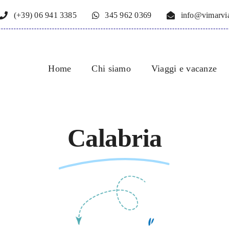
(+39) 06 941 3385
345 962 0369
info@vimarvia
Home
Chi siamo
Viaggi e vacanze
Calabria