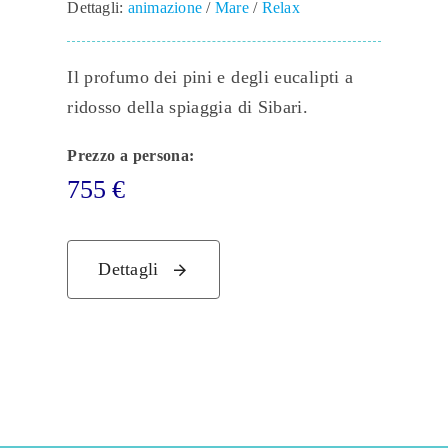
Dettagli:
animazione
/
Mare
/
Relax
Il profumo dei pini e degli eucalipti a
ridosso della spiaggia di Sibari.
Prezzo a persona:
755
€
Dettagli